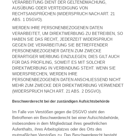
VERARBEITUNG DIENT DER GELTENDMACHUNG,
AUSÜBUNG ODER VERTEIDIGUNG VON
RECHTSANSPRÜCHEN (WIDERSPRUCH NACH ART. 21
ABS. 1 DSGVO).
WERDEN IHRE PERSONENBEZOGENEN DATEN
VERARBEITET, UM DIREKTWERBUNG ZU BETREIBEN, SO
HABEN SIE DAS RECHT, JEDERZEIT WIDERSPRUCH
GEGEN DIE VERARBEITUNG SIE BETREFFENDER
PERSONENBEZOGENER DATEN ZUM ZWECKE
DERARTIGER WERBUNG EINZULEGEN; DIES GILT AUCH
FÜR DAS PROFILING, SOWEIT ES MIT SOLCHER
DIREKTWERBUNG IN VERBINDUNG STEHT. WENN SIE
WIDERSPRECHEN, WERDEN IHRE
PERSONENBEZOGENEN DATEN ANSCHLIESSEND NICHT
MEHR ZUM ZWECKE DER DIREKTWERBUNG VERWENDET
(WIDERSPRUCH NACH ART. 21 ABS. 2 DSGVO).
Beschwerderecht bei der zuständigen Aufsichtsbehörde
Im Falle von Verstößen gegen die DSGVO steht den
Betroffenen ein Beschwerderecht bei einer Aufsichtsbehörde,
insbesondere in dem Mitgliedstaat ihres gewöhnlichen
Aufenthalts, ihres Arbeitsplatzes oder des Orts des
mutmaßlichen Verstoßes zu. Das Beschwerderecht besteht